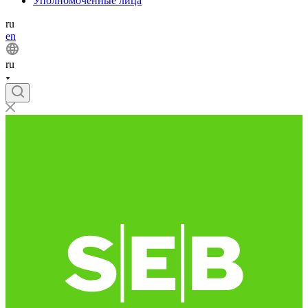
Уполномоченные лица
ru
en
ru