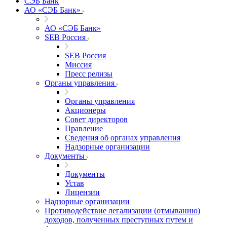
СЭБ Банк
АО «СЭБ Банк»
АО «СЭБ Банк»
SEB Россия
SEB Россия
Миссия
Пресс релизы
Органы управления
Органы управления
Акционеры
Совет директоров
Правление
Сведения об органах управления
Надзорные организации
Документы
Документы
Устав
Лицензии
Надзорные организации
Противодействие легализации (отмыванию)
доходов, полученных преступных путем и