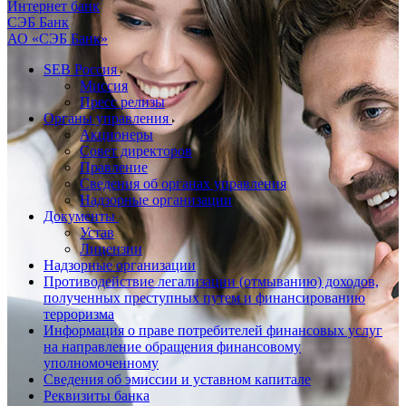
Интернет банк
СЭБ Банк
АО «СЭБ Банк»
SEB Россия
Миссия
Пресс релизы
Органы управления
Акционеры
Совет директоров
Правление
Сведения об органах управления
Надзорные организации
Документы
Устав
Лицензии
Надзорные организации
Противодействие легализации (отмыванию) доходов,
полученных преступных путем и финансированию
терроризма
Информация о праве потребителей финансовых услуг
на направление обращения финансовому
уполномоченному
Сведения об эмиссии и уставном капитале
Реквизиты банка