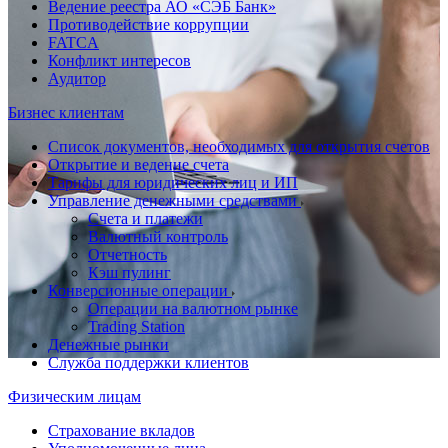
Ведение реестра АО «СЭБ Банк»
Противодействие коррупции
FATCA
Конфликт интересов
Аудитор
Бизнес клиентам
Список документов, необходимых для открытия счетов
Открытие и ведение счета
Тарифы для юридических лиц и ИП
Управление денежными средствами
Счета и платежи
Валютный контроль
Отчетность
Кэш пулинг
Конверсионные операции
Операции на валютном рынке
Trading Station
Денежные рынки
Служба поддержки клиентов
Физическим лицам
Страхование вкладов