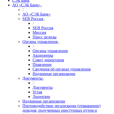
СЭБ Банк
АО «СЭБ Банк»
АО «СЭБ Банк»
SEB Россия
SEB Россия
Миссия
Пресс релизы
Органы управления
Органы управления
Акционеры
Совет директоров
Правление
Сведения об органах управления
Надзорные организации
Документы
Документы
Устав
Лицензии
Надзорные организации
Противодействие легализации (отмыванию)
доходов, полученных преступных путем и