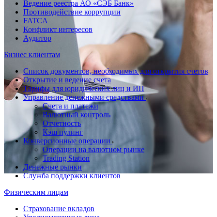
Ведение реестра АО «СЭБ Банк»
Противодействие коррупции
FATCA
Конфликт интересов
Аудитор
Бизнес клиентам
Список документов, необходимых для открытия счетов
Открытие и ведение счета
Тарифы для юридических лиц и ИП
Управление денежными средствами
Счета и платежи
Валютный контроль
Отчетность
Кэш пулинг
Конверсионные операции
Операции на валютном рынке
Trading Station
Денежные рынки
Служба поддержки клиентов
Физическим лицам
Страхование вкладов