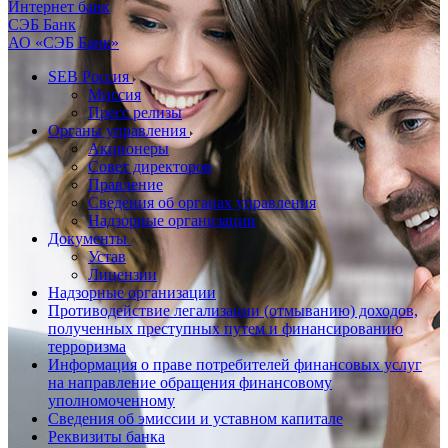
Интернет банк
СЭБ Банк
АО «СЭБ Банк»
SEB Россия
Миссия
Пресс релизы
Органы управления
Акционеры
Совет директоров
Правление
Сведения об органах управления
Надзорные организации
Документы
Устав
Лицензии
Надзорные организации
Противодействие легализации (отмыванию) доходов,
полученных преступных путем и финансированию
терроризма
Информация о праве потребителей финансовых услуг
на направление обращения финансовому
уполномоченному
Сведения об эмиссии и уставном капитале
Реквизиты банка