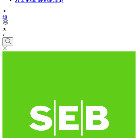
Уполномоченные лица
ru
en
ru