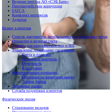
Ведение реестра АО «СЭБ Банк»
Противодействие коррупции
FATCA
Конфликт интересов
Аудитор
Бизнес клиентам
Список документов, необходимых для открытия счетов
Открытие и ведение счета
Тарифы для юридических лиц и ИП
Управление денежными средствами
Счета и платежи
Валютный контроль
Отчетность
Кэш пулинг
Конверсионные операции
Операции на валютном рынке
Trading Station
Денежные рынки
Служба поддержки клиентов
Физическим лицам
Страхование вкладов