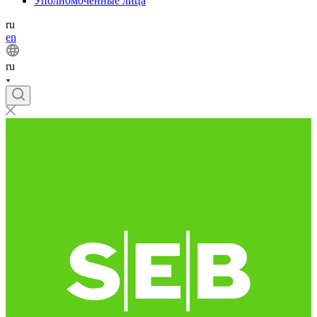
Уполномоченные лица
ru
en
ru