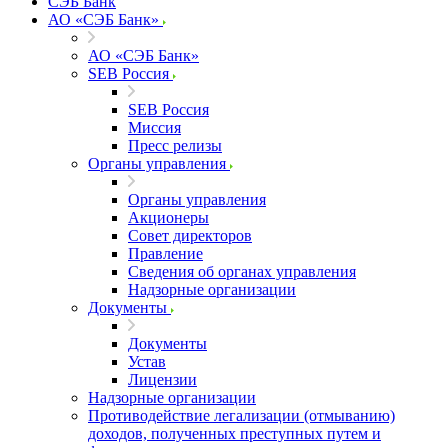
СЭБ Банк
АО «СЭБ Банк»
АО «СЭБ Банк»
SEB Россия
SEB Россия
Миссия
Пресс релизы
Органы управления
Органы управления
Акционеры
Совет директоров
Правление
Сведения об органах управления
Надзорные организации
Документы
Документы
Устав
Лицензии
Надзорные организации
Противодействие легализации (отмыванию)
доходов, полученных преступных путем и