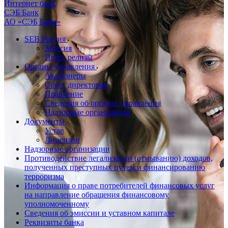
Интернет банк
СЭБ Банк
АО «СЭБ Банк»
SEB Россия
Миссия
Пресс релизы
Органы управления
Акционеры
Совет директоров
Правление
Сведения об органах управления
Надзорные организации
Документы
Устав
Лицензии
Надзорные организации
Противодействие легализации (отмыванию) доходов,
полученных преступных путем и финансированию
терроризма
Информация о праве потребителей финансовых услуг
на направление обращения финансовому
уполномоченному
Сведения об эмиссии и уставном капитале
Реквизиты банка