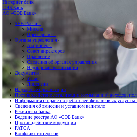
Интернет банк
СЭБ Банк
АО «СЭБ Банк»
SEB Россия
Миссия
Пресс релизы
Органы управления
Акционеры
Совет директоров
Правление
Сведения об органах управления
Надзорные организации
Документы
Устав
Лицензии
Надзорные организации
Противодействие легализации (отмыванию) доходов, по
Информация о праве потребителей финансовых услуг н
Сведения об эмиссии и уставном капитале
Реквизиты банка
Ведение реестра АО «СЭБ Банк»
Противодействие коррупции
FATCA
Конфликт интересов