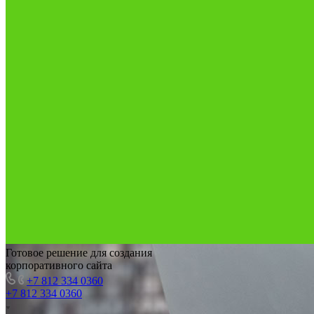
Готовое решение для создания
корпоративного сайта
+7 812 334 0360
+7 812 334 0360