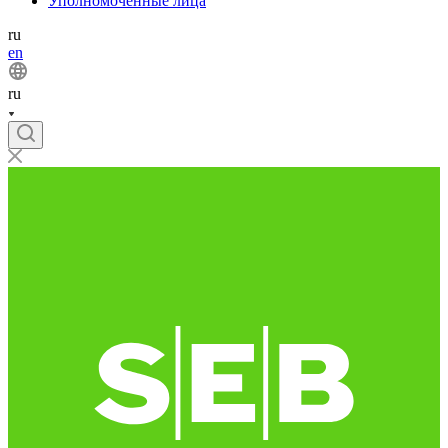
Уполномоченные лица
ru
en
ru