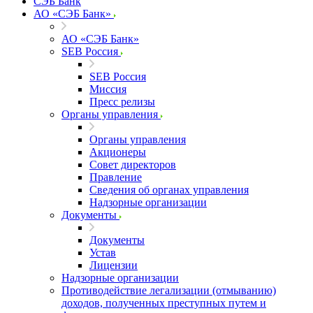
СЭБ Банк
АО «СЭБ Банк»
АО «СЭБ Банк»
SEB Россия
SEB Россия
Миссия
Пресс релизы
Органы управления
Органы управления
Акционеры
Совет директоров
Правление
Сведения об органах управления
Надзорные организации
Документы
Документы
Устав
Лицензии
Надзорные организации
Противодействие легализации (отмыванию)
доходов, полученных преступных путем и