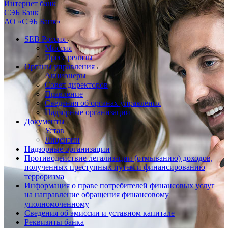
Интернет банк
СЭБ Банк
АО «СЭБ Банк»
SEB Россия
Миссия
Пресс релизы
Органы управления
Акционеры
Совет директоров
Правление
Сведения об органах управления
Надзорные организации
Документы
Устав
Лицензии
Надзорные организации
Противодействие легализации (отмыванию) доходов,
полученных преступных путем и финансированию
терроризма
Информация о праве потребителей финансовых услуг
на направление обращения финансовому
уполномоченному
Сведения об эмиссии и уставном капитале
Реквизиты банка