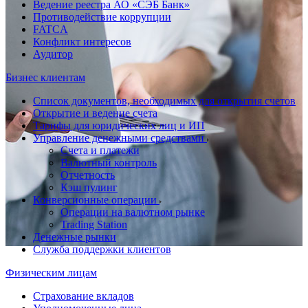
Ведение реестра АО «СЭБ Банк»
Противодействие коррупции
FATCA
Конфликт интересов
Аудитор
Бизнес клиентам
Список документов, необходимых для открытия счетов
Открытие и ведение счета
Тарифы для юридических лиц и ИП
Управление денежными средствами
Счета и платежи
Валютный контроль
Отчетность
Кэш пулинг
Конверсионные операции
Операции на валютном рынке
Trading Station
Денежные рынки
Служба поддержки клиентов
Физическим лицам
Страхование вкладов