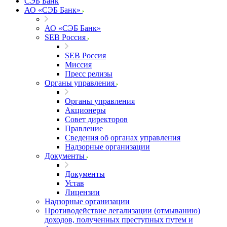
СЭБ Банк
АО «СЭБ Банк»
АО «СЭБ Банк»
SEB Россия
SEB Россия
Миссия
Пресс релизы
Органы управления
Органы управления
Акционеры
Совет директоров
Правление
Сведения об органах управления
Надзорные организации
Документы
Документы
Устав
Лицензии
Надзорные организации
Противодействие легализации (отмыванию)
доходов, полученных преступных путем и