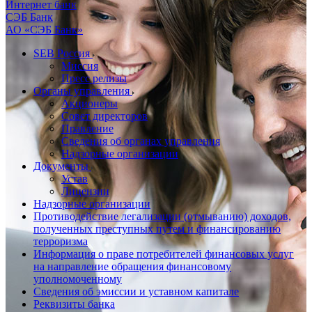
Интернет банк
СЭБ Банк
АО «СЭБ Банк»
SEB Россия
Миссия
Пресс релизы
Органы управления
Акционеры
Совет директоров
Правление
Сведения об органах управления
Надзорные организации
Документы
Устав
Лицензии
Надзорные организации
Противодействие легализации (отмыванию) доходов,
полученных преступных путем и финансированию
терроризма
Информация о праве потребителей финансовых услуг
на направление обращения финансовому
уполномоченному
Сведения об эмиссии и уставном капитале
Реквизиты банка