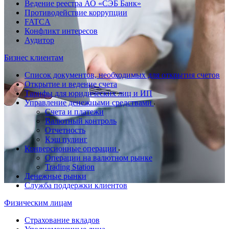
Ведение реестра АО «СЭБ Банк»
Противодействие коррупции
FATCA
Конфликт интересов
Аудитор
Бизнес клиентам
Список документов, необходимых для открытия счетов
Открытие и ведение счета
Тарифы для юридических лиц и ИП
Управление денежными средствами
Счета и платежи
Валютный контроль
Отчетность
Кэш пулинг
Конверсионные операции
Операции на валютном рынке
Trading Station
Денежные рынки
Служба поддержки клиентов
Физическим лицам
Страхование вкладов