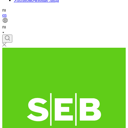
Уполномоченные лица
ru
en
ru